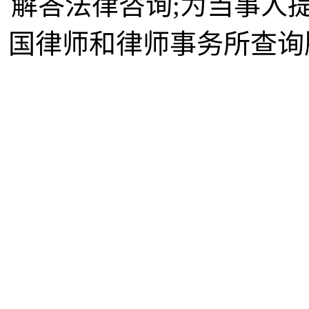
解答法律咨询;为当事人
国律师和律师事务所查询