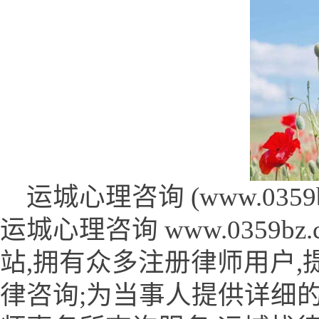
运城心理咨询 (www.0359bz
运城心理咨询 www.0359
站,拥有众多注册律师用户,
律咨询;为当事人提供详细