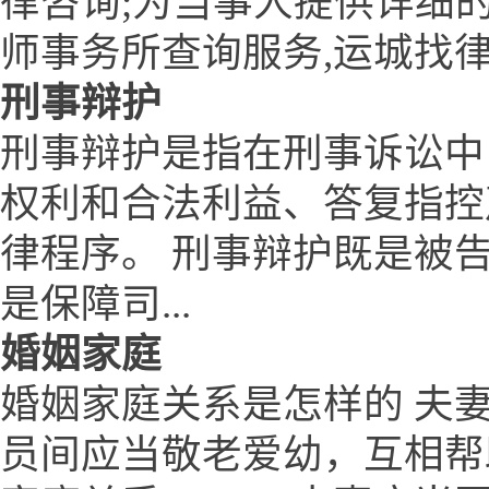
律咨询;为当事人提供详细
师事务所查询服务,运城找
刑事辩护
刑事辩护是指在刑事诉讼中
权利和合法利益、答复指控
律程序。 刑事辩护既是被
是保障司...
婚姻家庭
婚姻家庭关系是怎样的 夫
员间应当敬老爱幼，互相帮