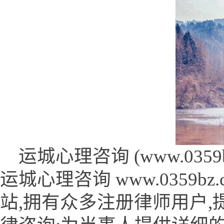
运城心理咨询 (www.0359bz
运城心理咨询 www.0359
站,拥有众多注册律师用户,