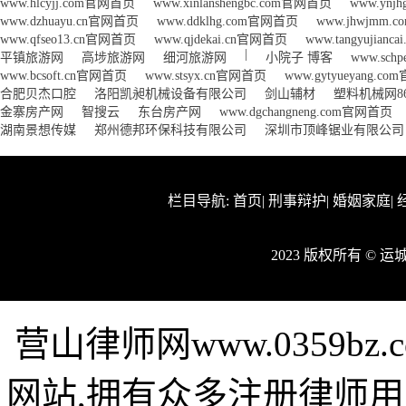
www.hlcyjj.com官网首页
www.xinlanshengbc.com官网首页
www.ynj
www.dzhuayu.cn官网首页
www.ddklhg.com官网首页
www.jhwjmm
www.qfseo13.cn官网首页
www.qjdekai.cn官网首页
www.tangyujian
|
平镇旅游网
高埗旅游网
细河旅游网
小院子 博客
www.sch
www.bcsoft.cn官网首页
www.stsyx.cn官网首页
www.gytyueyang.c
合肥贝杰口腔
洛阳凯昶机械设备有限公司
剑山辅材
塑料机械网86
金寨房产网
智搜云
东台房产网
www.dgchangneng.com官网首页
湖南景想传媒
郑州德邦环保科技有限公司
深圳市顶峰锯业有限公司
栏目导航:
首页
|
刑事辩护
|
婚姻家庭
|
2023 版权所有 ©
营山律师网www.0359b
网站,拥有众多注册律师用