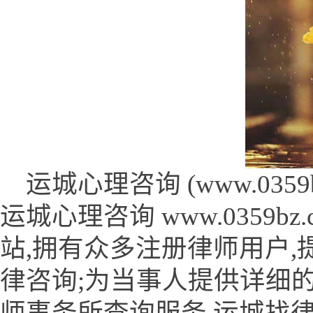
运城心理咨询 (www.0359bz
运城心理咨询 www.0359
站,拥有众多注册律师用户,
律咨询;为当事人提供详细
师事务所查询服务,运城找