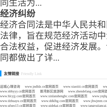
同生活为...
经济纠纷
经济合同法是中华人民共和
法律，旨在规范经济活动中
合法权益，促进经济发展。
同都做出了详...
友情链接
Friendly Link
运城心理咨询
www.jndldz.cn官网首页
www.xiaoiiii.cn官网首页
ww
www.nbbyyy.cn官网首页
普湾新区旅游网
www.zhendefang.com官
www.hlcyjj.com官网首页
www.xinlanshengbc.com官网首页
www.ynj
www.dzhuayu.cn官网首页
www.ddklhg.com官网首页
www.jhwjmm
www.qfseo13.cn官网首页
www.qjdekai.cn官网首页
www.tangyujian