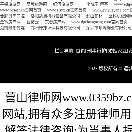
|
平镇旅游网
高埗旅游网
细河旅游网
小院子 博客
www.sch
www.bcsoft.cn官网首页
www.stsyx.cn官网首页
www.gytyueyang.c
合肥贝杰口腔
洛阳凯昶机械设备有限公司
剑山辅材
塑料机械网86
金寨房产网
智搜云
东台房产网
www.dgchangneng.com官网首页
湖南景想传媒
郑州德邦环保科技有限公司
深圳市顶峰锯业有限公司
栏目导航:
首页
|
刑事辩护
|
婚姻家庭
|
2023 版权所有 ©
营山律师网www.0359b
网站,拥有众多注册律师用
解答法律咨询;为当事人